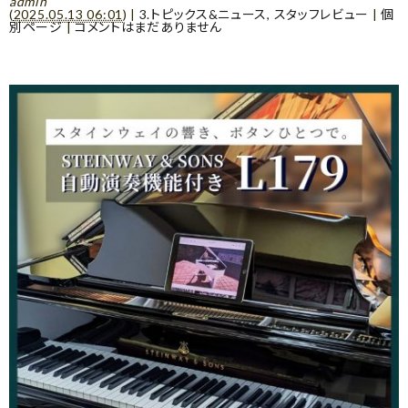
admin
(
2025.05.13 06:01
)
|
3.トピックス&ニュース
,
スタッフレビュー
|
個
別ページ
|
コメントはまだありません