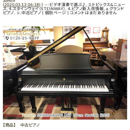
admin
(
2020.03.13 06:18
)
|
---ビデオ演奏で選ぶ♪
,
3.トピックス&ニュー
ス
,
4.スタインウェイ（STEINWAY）
,
4.ピアノ新入荷情報
,
a.グランド
ピアノ
,
ⅱ.中古ピアノ
|
個別ページ
|
コメントはまだありません
【商品】 中古ピアノ