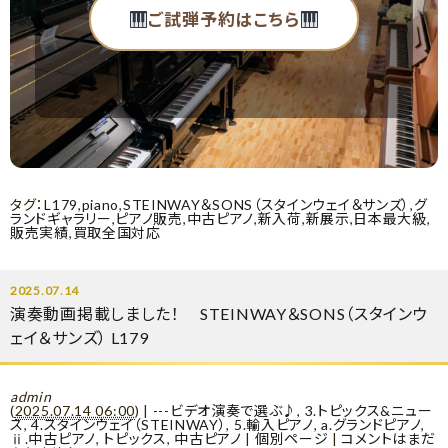
ご試弾予約はこちら
タグ：
L179
,
piano
,
STEINWAY＆SONS（スタインウェイ＆サンズ）
,
グ
ランドギャラリー
,
ピアノ販売
,
中古ピアノ
,
新入荷
,
新展示
,
日本最大級
,
販売実績
,
買取全国対応
2025.07.14
演奏動画掲載しました！ STEINWAY＆SONS（スタインウ
ェイ＆サンズ） L179
admin
(
2025.07.14 06:00
)
|
---ビデオ演奏で選ぶ♪
,
3.トピックス&ニュー
ス
,
4.スタインウェイ（STEINWAY）
,
5.輸入ピアノ
,
a.グランドピアノ
,
ⅱ.中古ピアノ
,
トピックス
,
中古ピアノ
|
個別ページ
|
コメントはまだ