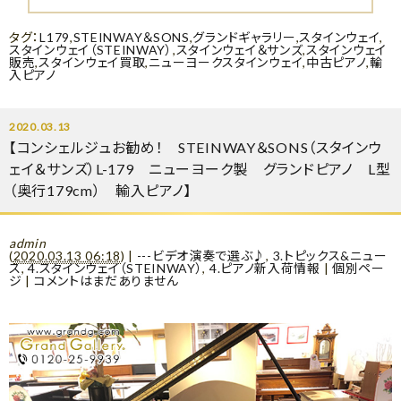
タグ：
L179
,
STEINWAY＆SONS
,
グランドギャラリー
,
スタインウェイ
,
スタインウェイ（STEINWAY）
,
スタインウェイ＆サンズ
,
スタインウェイ
販売
,
スタインウェイ買取
,
ニューヨークスタインウェイ
,
中古ピアノ
,
輸
入ピアノ
2020.03.13
【コンシェルジュお勧め！ STEINWAY＆SONS（スタインウ
ェイ＆サンズ）L-179 ニューヨーク製 グランドピアノ L型
（奥行179cm） 輸入ピアノ】
admin
(
2020.03.13 06:18
)
|
---ビデオ演奏で選ぶ♪
,
3.トピックス&ニュー
ス
,
4.スタインウェイ（STEINWAY）
,
4.ピアノ新入荷情報
|
個別ペー
ジ
|
コメントはまだありません