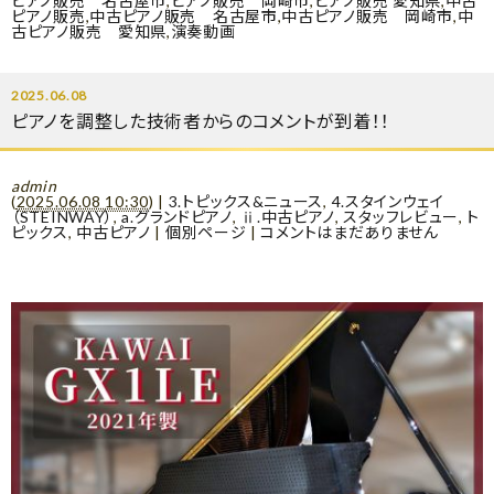
ピアノ販売 名古屋市
,
ピアノ販売 岡崎市
,
ピアノ販売 愛知県
,
中古
ピアノ販売
,
中古ピアノ販売 名古屋市
,
中古ピアノ販売 岡崎市
,
中
古ピアノ販売 愛知県
,
演奏動画
2025.06.08
ピアノを調整した技術者からのコメントが到着！！
admin
(
2025.06.08 10:30
)
|
3.トピックス&ニュース
,
4.スタインウェイ
（STEINWAY）
,
a.グランドピアノ
,
ⅱ.中古ピアノ
,
スタッフレビュー
,
ト
ピックス
,
中古ピアノ
|
個別ページ
|
コメントはまだありません