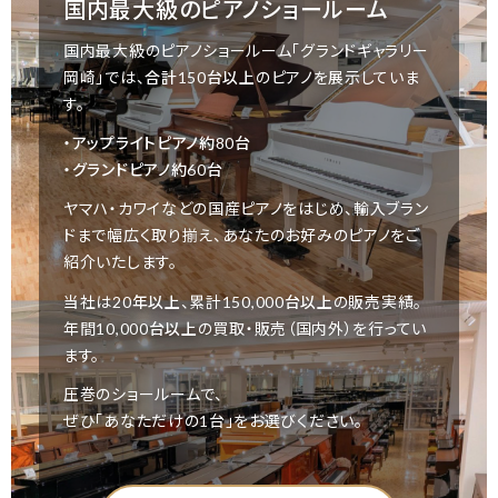
国内最大級のピアノショールーム
国内最大級のピアノショールーム「グランドギャラリー
岡崎」では、
合計150台以上
のピアノを展示していま
す。
・アップライトピアノ約80台
・グランドピアノ約60台
ヤマハ・カワイなどの国産ピアノをはじめ、輸入ブラン
ドまで幅広く取り揃え、あなたのお好みのピアノをご
紹介いたします。
当社は
20年以上
、累計
150,000台以上
の販売実績。
年間
10,000台以上
の買取・販売（国内外）を行ってい
ます。
圧巻のショールームで、
ぜひ「あなただけの1台」をお選びください。