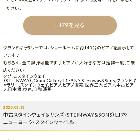
ださい。
L179を見る
グランドギャラリーでは、ショールームに約140台のピアノを展示して
います♪
もちろん、全て試弾可能です♪ピアノが大好きな方は是非一度、ご来
店ください！
タグ：
c.スタインウェイ
（STEINWAY）
,
GrandGallery
,
L179
,
NY
,
Steinway&Sons
,
グランドギ
ャラリー
,
スタインウェイ
,
ピアノ
,
ピアノ販売
,
世界三大ピアノ
,
中古ピア
ノ
,
日本橋
,
東京
,
自動演奏
2020.03.13
中古スタインウェイ＆サンズ (STEINWAY＆SONS）L179
ニューヨーク・スタインウェイL型