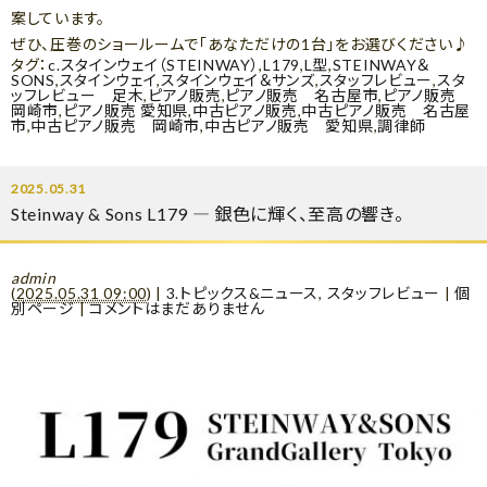
案しています。
ぜひ、圧巻のショールームで「あなただけの1台」をお選びください♪
タグ：
c.スタインウェイ（STEINWAY）
,
L179
,
L型
,
STEINWAY＆
SONS
,
スタインウェイ
,
スタインウェイ＆サンズ
,
スタッフレビュー
,
スタ
ッフレビュー 足木
,
ピアノ販売
,
ピアノ販売 名古屋市
,
ピアノ販売
岡崎市
,
ピアノ販売 愛知県
,
中古ピアノ販売
,
中古ピアノ販売 名古屋
市
,
中古ピアノ販売 岡崎市
,
中古ピアノ販売 愛知県
,
調律師
2025.05.31
Steinway & Sons L179 ― 銀色に輝く、至高の響き。
admin
(
2025.05.31 09:00
)
|
3.トピックス&ニュース
,
スタッフレビュー
|
個
別ページ
|
コメントはまだありません