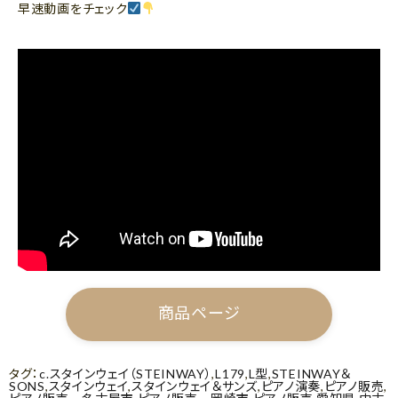
早速動画をチェック
商品ページ
タグ：
c.スタインウェイ（STEINWAY）
,
L179
,
L型
,
STEINWAY＆
SONS
,
スタインウェイ
,
スタインウェイ＆サンズ
,
ピアノ演奏
,
ピアノ販売
,