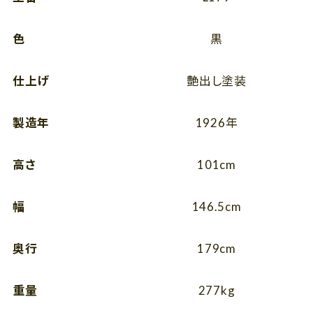
色
黒
仕上げ
艶出し塗装
製造年
1926年
高さ
101cm
幅
146.5cm
奥行
179cm
重量
277kg