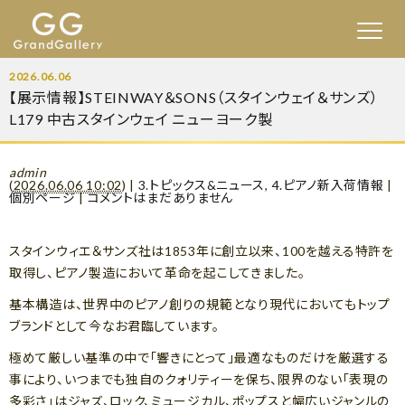
2026.06.06
【展示情報】STEINWAY＆SONS（スタインウェイ＆サンズ）
L179 中古スタインウェイ ニューヨーク製
admin
(
2026.06.06 10:02
)
|
3.トピックス&ニュース
,
4.ピアノ新入荷情報
|
個別ページ
|
コメントはまだありません
スタインウィエ＆サンズ社は1853年に創立以来、100を越える特許を
取得し、ピアノ製造において革命を起こしてきました。
基本構造は、世界中のピアノ創りの規範となり現代においてもトップ
ブランドとして今なお君臨しています。
極めて厳しい基準の中で「響きにとって」最適なものだけを厳選する
事により、いつまでも独自のクォリティーを保ち、限界のない「表現の
多彩さ」はジャズ、ロック、ミュージカル、ポップスと幅広いジャンルの