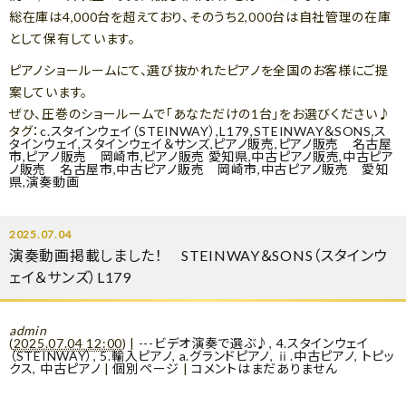
総在庫は4,000台を超えており、そのうち2,000台は自社管理の在庫
として保有しています。
ピアノショールームにて、選び抜かれたピアノを全国のお客様にご提
案しています。
ぜひ、圧巻のショールームで「あなただけの1台」をお選びください♪
タグ：
c.スタインウェイ（STEINWAY）
,
L179
,
STEINWAY＆SONS
,
ス
タインウェイ
,
スタインウェイ＆サンズ
,
ピアノ販売
,
ピアノ販売 名古屋
市
,
ピアノ販売 岡崎市
,
ピアノ販売 愛知県
,
中古ピアノ販売
,
中古ピア
ノ販売 名古屋市
,
中古ピアノ販売 岡崎市
,
中古ピアノ販売 愛知
県
,
演奏動画
2025.07.04
演奏動画掲載しました！ STEINWAY＆SONS（スタインウ
ェイ＆サンズ）L179
admin
(
2025.07.04 12:00
)
|
---ビデオ演奏で選ぶ♪
,
4.スタインウェイ
（STEINWAY）
,
5.輸入ピアノ
,
a.グランドピアノ
,
ⅱ.中古ピアノ
,
トピッ
クス
,
中古ピアノ
|
個別ページ
|
コメントはまだありません