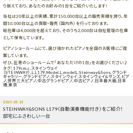
り揃えており、あなたのお好みの1台をご紹介いたします！
当社は20年以上の実績、累計150,000台以上の販売実績を誇り、年
間10,000台以上の買取・販売（国内外）を行っております。
総在庫は4,000台を超えており、そのうち2,000台は自社管理の在庫
として保有しています。
ピアノショールームにて、選び抜かれたピアノを全国のお客様にご提
案しています。
ぜひ、圧巻のショールームで「あなただけの1台」をお選びください♪
タグ：
179cm
,
c.スタインウェイ
（STEINWAY）
,
L
,
L179
,
Model.L
,
modelL
,
Steinway&Sons
,
グランド
ギャラリー
,
グランドピアノ
,
スタインウェイ
,
スタインウェイ&サンズ
,
ピア
ノ
,
世界三大ピアノ
,
中古グランドピアノ
,
中古ピアノ
,
日本最大級
,
日本
橋
,
東京
2025.05.13
STEINWAY&SONS L179〈自動演奏機能付き〉をご紹介！
邸宅にふさわしい一台