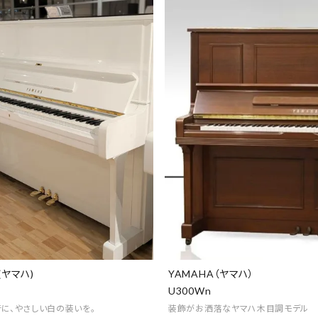
(ヤマハ)
YAMAHA（ヤマハ）
U300Wn
音に、やさしい白の装いを。
装飾がお洒落なヤマハ木目調モデル