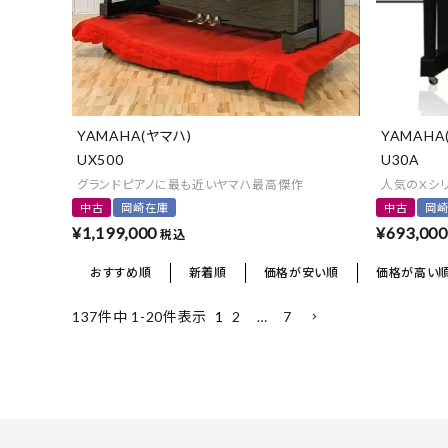
YAMAHA(ヤマハ)
YAMAHA
UX500
U30A
グランドピアノに最も近いヤマハ最高傑作
人気のXシ
中古
岡崎在庫
中古
岡
¥
1,199,000
¥
693,000
税込
おすすめ順
新着順
価格が安い順
価格が高い
1
2
…
7
137
件中
1
-
20
件表示