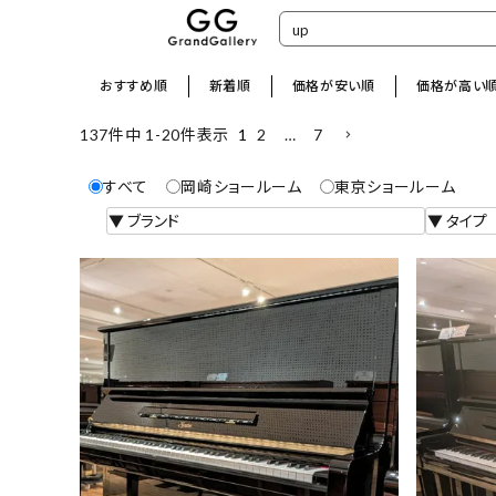
おすすめ順
新着順
価格が安い順
価格が高い
1
2
…
7
137
件中
1
-
20
件表示
すべて
岡崎ショールーム
東京ショールーム