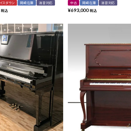
イスダウン
岡崎在庫
消音対応
中古
岡崎在庫
消音対応
¥
693,000
税込
税込