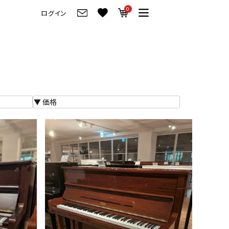
0
ログイン
グ
ご来店・試弾予約
フレビュー
ご来店・ご試弾予約
のブランド紹介
ショールーム案内
の選び方
会社情報
お役立ち情報
会社概要
トーク
採用情報
アノ価格一覧
岡崎トップページ
製品番号一覧
東京トップページ
ピアノ買取ページ