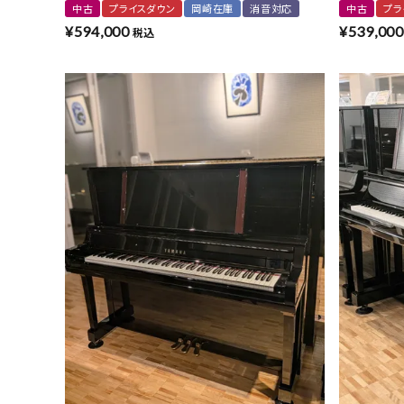
中古
プライスダウン
岡崎在庫
消音対応
中古
プラ
¥
594,000
¥
539,000
税込