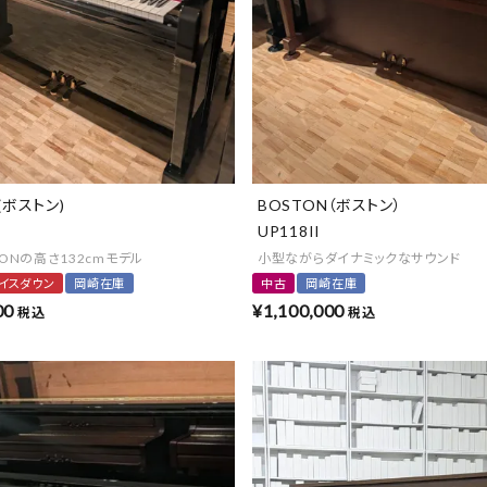
(ボストン)
BOSTON（ボストン）
UP118II
TONの高さ132cmモデル
小型ながらダイナミックなサウンド
イスダウン
岡崎在庫
中古
岡崎在庫
00
¥
1,100,000
税込
税込