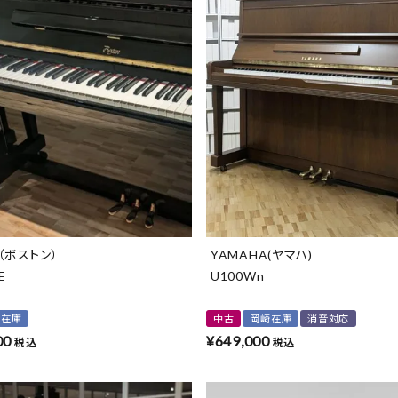
（ボストン）
YAMAHA(ヤマハ)
E
U100Wn
崎在庫
中古
岡崎在庫
消音対応
00
¥
649,000
税込
税込