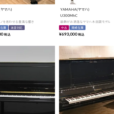
(ヤマハ)
YAMAHA(ヤマハ)
U300MhC
アノを思わせる豊満な響き
装飾がお洒落なヤマハ木目調モデル
崎在庫
消音対応
中古
岡崎在庫
00
¥
693,000
税込
税込