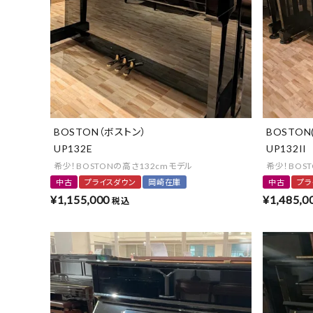
BOSTON（ボストン）
BOSTON
UP132E
UP132II
希少！BOSTONの高さ132cmモデル
希少！BOS
中古
プライスダウン
岡崎在庫
中古
プラ
¥
1,155,000
¥
1,485,0
税込