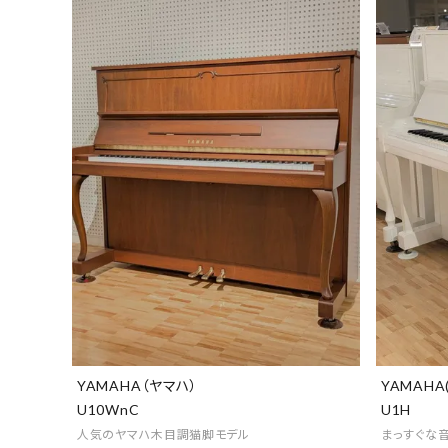
YAMAHA（ヤマハ）
YAMAHA
U10WnC
U1H
人気のヤマハ木目調猫脚モデル
まっすぐな