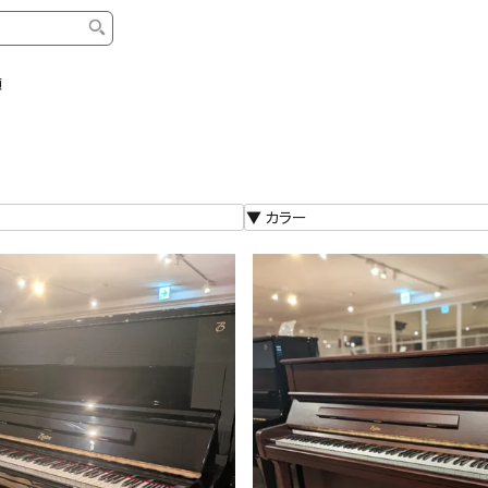
順
タイプ
ブランド
ブロ
中古グランドピアノ
YAMAHA
スタッ
中古アップライトピアノ
KAWAI
ピアノ
輸入ピアノ
STEINWAY&SONS
ピアノ
ホワイトピアノ
BOSENDORFER
ピアノ
名作・コレクション
C.BECHSTEIN
ピアノ
新品ピアノ
BOSTON
新品ピ
コンサートグランドピアノ
DIAPASON
ピアノ
もっとみる