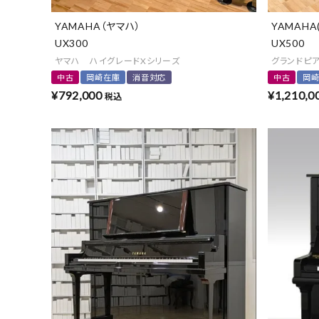
YAMAHA（ヤマハ）
YAMAHA
UX300
UX500
ヤマハ ハイグレードXシリーズ
グランドピ
中古
岡崎在庫
消音対応
中古
岡
¥
792,000
¥
1,210,0
税込