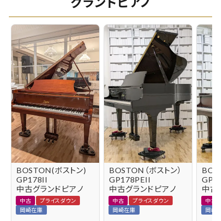
グランドピアノ
BOSTON(ボストン)
BOSTON（ボストン）
BOS
GP178II
GP178PEII
GP19
中古グランドピアノ
中古グランドピアノ
中古
中古
プライスダウン
中古
プライスダウン
中古
岡崎在庫
岡崎在庫
岡崎