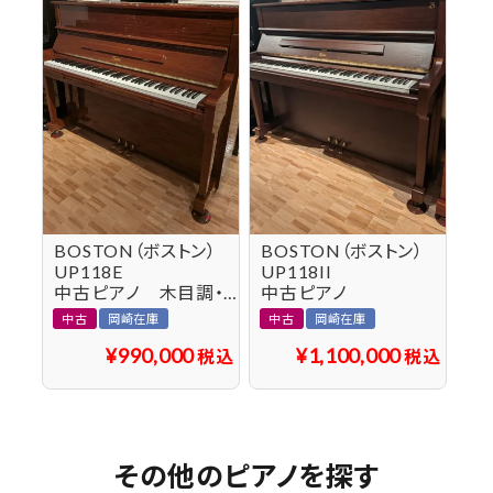
BOSTON（ボストン）
BOSTON（ボストン）
B
UP118E
UP118II
GP
中古ピアノ 木目調・小型ながらダイナミックなサウン
中古ピアノ
中
中古
岡崎在庫
中古
岡崎在庫
中
¥
990,000
¥
1,100,000
税込
税込
その他のピアノを探す