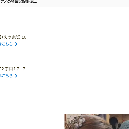
ピアノの発展と設計思…
（えのきだ）10
はこちら
町２丁目１７−７
はこちら