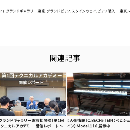
ons
,
グランドギャラリー東京
,
グランドピアノ
,
スタインウェイ
,
ピアノ購入 東京
,
関連記事
2026/6/11
2025/
【グランドギャラリー東京初開催】第1回
【入荷情報】C.BECHSTEIN（ベヒシ
テクニカルアカデミー 開催レポート ～
イン）Model.116 展示中