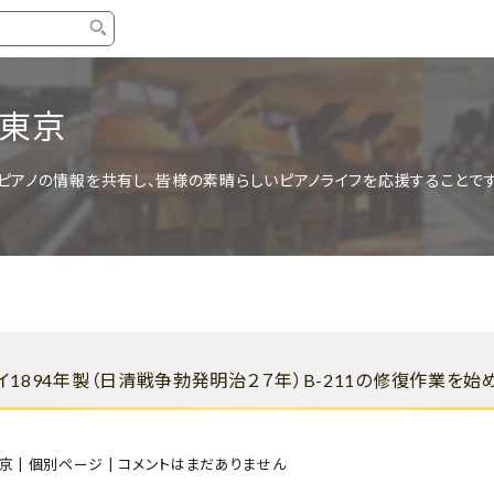
タイプ
ブランド
ブロ
ー東京
中古グランドピアノ
YAMAHA
スタッ
ピアノの情報を共有し、皆様の素晴らしいピアノライフを応援することです
中古アップライトピアノ
KAWAI
ピアノ
輸入ピアノ
STEINWAY&SONS
ピアノ
ホワイトピアノ
BOSENDORFER
ピアノ
名作・コレクション
C.BECHSTEIN
ピアノ
新品ピアノ
BOSTON
イ1894年製（日清戦争勃発明治２７年）B-211の修復作業を始
新品ピ
コンサートグランドピアノ
DIAPASON
もっとみる
京
|
個別ページ
|
コメントはまだありません