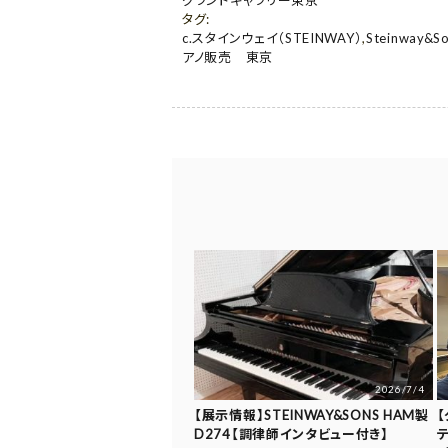
タグ
:
c.スタインウェイ（STEINWAY）
,
Steinway&S
アノ販売 東京
2026/7/4
【展示情報】STEINWAY&SONS HAM製
D274【調律師インタビュー付き】