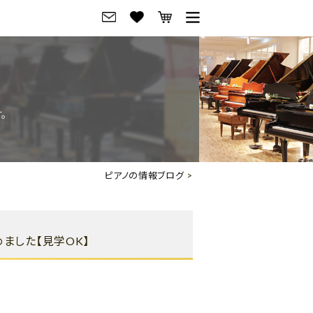
グ
ご来店・試弾予約
フレビュー
ご来店・ご試弾予約
。
のブランド紹介
ショールーム案内
の選び方
会社概要
ピアノの情報ブログ
>
お役立ち情報
会社概要
トーク
採用情報
めました【見学OK】
アノ価格一覧
岡崎トップページ
東京トップページ
ピアノ買取ページ