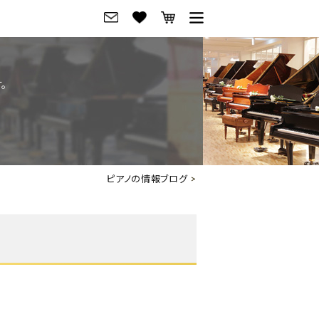
グ
ご来店・試弾予約
。
フレビュー
ご来店・ご試弾予約
のブランド紹介
ショールーム案内
の選び方
会社概要
ピアノの情報ブログ
>
お役立ち情報
会社概要
トーク
採用情報
アノ価格一覧
岡崎トップページ
東京トップページ
ピアノ買取ページ