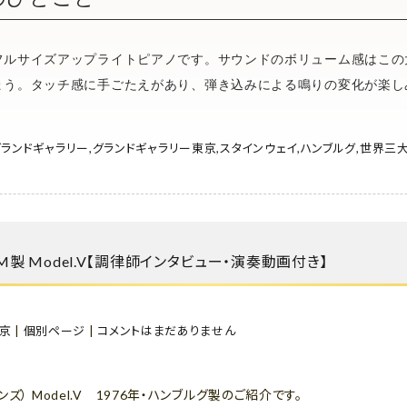
フルサイズアップライトピアノです。サウンドのボリューム感はこの
ょう。タッチ感に手ごたえがあり、弾き込みによる鳴りの変化が楽し
グランドギャラリー
,
グランドギャラリー東京
,
スタインウェイ
,
ハンブルグ
,
世界三大
HAM製 Model.V【調律師インタビュー・演奏動画付き】
京
|
個別ページ
|
コメントはまだありません
ンズ） Model.V 1976年・ハンブルグ製のご紹介です。