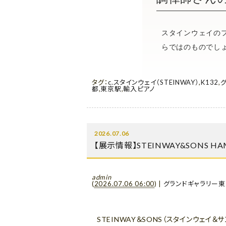
スタインウェイの
らではのものでし
タグ：
c.スタインウェイ（STEINWAY）
,
K132
,
都
,
東京駅
,
輸入ピアノ
2026.07.06
【展示情報】STEINWAY&SONS 
admin
(
2026.07.06 06:00
)
|
グランドギャラリー東
STEINWAY＆SONS（スタインウェイ＆サ