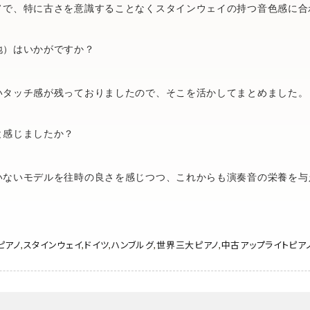
ノで、特に古さを意識することなくスタインウェイの持つ音色感に合
地）はいかがですか？
いタッチ感が残っておりましたので、そこを活かしてまとめました。
と感じましたか？
いないモデルを往時の良さを感じつつ、これからも演奏音の栄養を与
。
ピアノ
,
スタインウェイ
,
ドイツ
,
ハンブルグ
,
世界三大ピアノ
,
中古アップライトピア