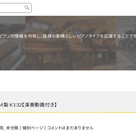
タイプ
ブランド
ブロ
ピアノの情報を共有し、皆様の素晴らしいピアノライフを応援することです
中古グランドピアノ
YAMAHA
スタッ
中古アップライトピアノ
KAWAI
ピアノ
輸入ピアノ
STEINWAY&SONS
ピアノ
ホワイトピアノ
BOSENDORFER
ピアノ
名作・コレクション
C.BECHSTEIN
ピアノ
新品ピアノ
BOSTON
AM製 K132【演奏動画付き】
新品ピ
コンサートグランドピアノ
DIAPASON
もっとみる
京
,
未分類
|
個別ページ
|
コメントはまだありません