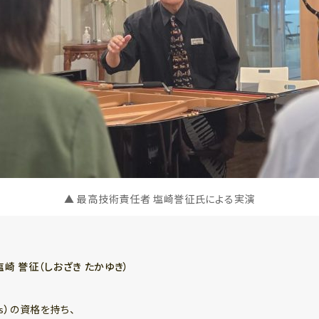
▲ 最高技術責任者 塩崎誉征氏による実演
崎 誉征（しおざき たかゆき）
s）
の資格を持ち、