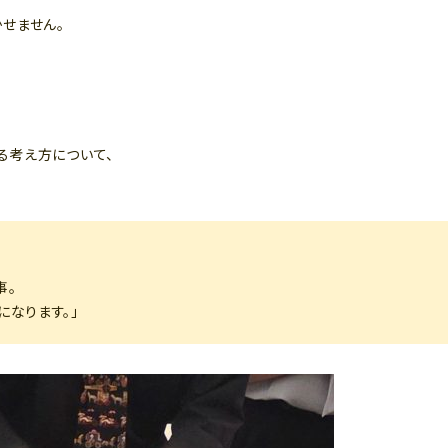
せません。
る考え方について、
事。
なります。」