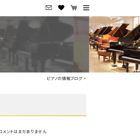
グ
ご来店・試弾予約
。
フレビュー
ご来店・ご試弾予約
のブランド紹介
ショールーム案内
の選び方
会社概要
ピアノの情報ブログ
>
お役立ち情報
会社概要
トーク
採用情報
アノ価格一覧
岡崎トップページ
東京トップページ
コメントはまだありません
ピアノ買取ページ