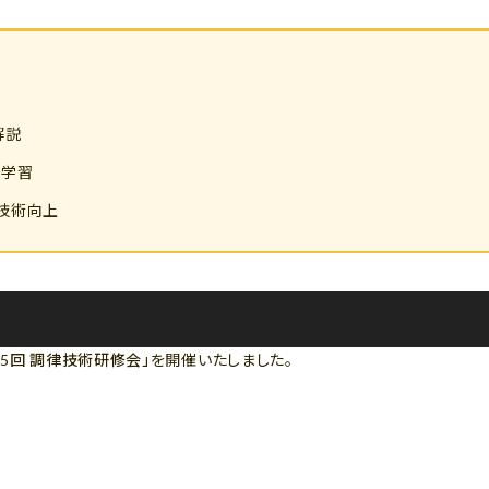
解説
で学習
技術向上
第5回 調律技術研修会」
を開催いたしました。