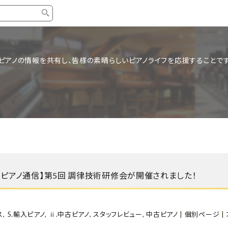
タイプ
ブランド
ブロ
ピアノの情報を共有し、皆様の素晴らしいピアノライフを応援することです
中古グランドピアノ
YAMAHA
スタッ
中古アップライトピアノ
KAWAI
ピアノ
輸入ピアノ
STEINWAY&SONS
ピアノ
ホワイトピアノ
BOSENDORFER
ピアノ
名作・コレクション
C.BECHSTEIN
ピアノ
新品ピアノ
BOSTON
・ピアノ通信】第5回 調律技術研修会が開催されました！
新品ピ
コンサートグランドピアノ
DIAPASON
もっとみる
ス
,
5.輸入ピアノ
,
ⅱ.中古ピアノ
,
スタッフレビュー
,
中古ピアノ
|
個別ページ
|