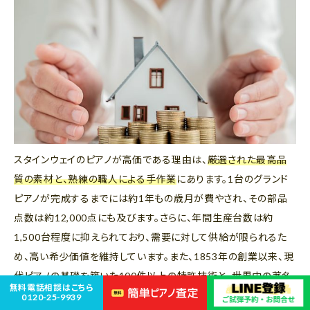
スタインウェイのピアノが高価である理由は、
厳選された最高品
質の素材と、熟練の職人による手作業
にあります。1台のグランド
ピアノが完成するまでには約1年もの歳月が費やされ、その部品
点数は約12,000点にも及びます。さらに、年間生産台数は約
1,500台程度に抑えられており、需要に対して供給が限られるた
め、高い希少価値を維持しています。また、1853年の創業以来、現
代ピアノの基礎を築いた100件以上の特許技術と、世界中の著名
無料電話相談はこちら
なピアニストに愛用され続けてきた歴史とブランド力も、その価値
0120-25-9939