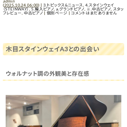
admin
(
2025.10.24 06:00
)
|
3.トピックス&ニュース
,
4.スタインウェイ
（STEINWAY）
,
5.輸入ピアノ
,
a.グランドピアノ
,
ⅱ.中古ピアノ
,
スタッ
フレビュー
,
中古ピアノ
|
個別ページ
|
コメントはまだありません
木目スタインウェイA3との出会い
ウォルナット調の外観美と存在感