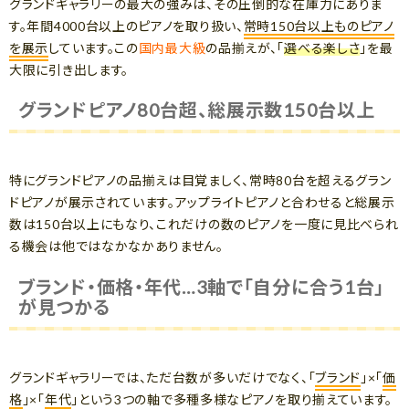
グランドギャラリーの最大の強みは、その圧倒的な在庫力にありま
す。年間4000台以上のピアノを取り扱い、
常時150台以上ものピアノ
を展示
しています。この
国内最大級
の品揃えが、「
選べる楽しさ
」を最
大限に引き出します。
グランドピアノ80台超、総展示数150台以上
特にグランドピアノの品揃えは目覚ましく、常時80台を超えるグラン
ドピアノが展示されています。アップライトピアノと合わせると総展示
数は150台以上にもなり、これだけの数のピアノを一度に見比べられ
る機会は他ではなかなかありません。
ブランド・価格・年代…3軸で「自分に合う1台」
が見つかる
グランドギャラリーでは、ただ台数が多いだけでなく、「
ブランド
」×「
価
格
」×「
年代
」という3つの軸で多種多様なピアノを取り揃えています。