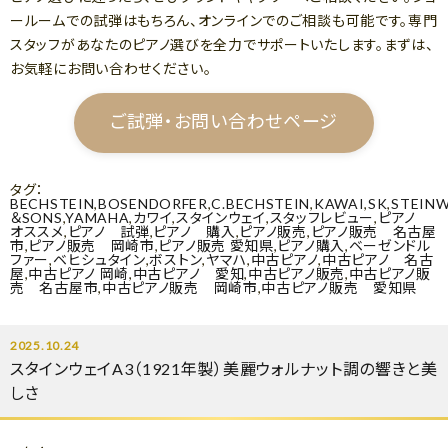
ールームでの試弾はもちろん、オンラインでのご相談も可能です。専門
スタッフがあなたのピアノ選びを全力でサポートいたします。まずは、
お気軽にお問い合わせください。
ご試弾・お問い合わせページ
タグ：
BECHSTEIN
,
BOSENDORFER
,
C.BECHSTEIN
,
KAWAI
,
SK
,
STEIN
＆SONS
,
YAMAHA
,
カワイ
,
スタインウェイ
,
スタッフレビュー
,
ピアノ
オススメ
,
ピアノ 試弾
,
ピアノ 購入
,
ピアノ販売
,
ピアノ販売 名古屋
市
,
ピアノ販売 岡崎市
,
ピアノ販売 愛知県
,
ピアノ購入
,
ベーゼンドル
ファー
,
ベヒシュタイン
,
ボストン
,
ヤマハ
,
中古ピアノ
,
中古ピアノ 名古
屋
,
中古ピアノ 岡崎
,
中古ピアノ 愛知
,
中古ピアノ販売
,
中古ピアノ販
売 名古屋市
,
中古ピアノ販売 岡崎市
,
中古ピアノ販売 愛知県
2025.10.24
スタインウェイA3（1921年製）美麗ウォルナット調の響きと美
しさ