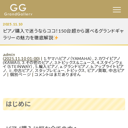
2025.11.10
ピアノ購入で迷うならココ！150台超から選べるグランドギャ
ラリーの魅力を徹底解説
admin
(
2025.11.10 01:00
)
|
1.ヤマハピアノ（YAMAHA）
,
2.カワイピアノ
(KAWAI)
,
3.その他のピアノ
,
3.トピックス&ニュース
,
4.スタインウェ
イ（STEINWAY）
,
5.輸入ピアノ
,
a.グランドピアノ
,
b.アップライトピア
ノ
,
ⅱ.中古ピアノ
,
スタッフレビュー
,
トピックス
,
ピアノ買取
,
中古ピア
ノ
|
個別ページ
|
コメントはまだありません
はじめに